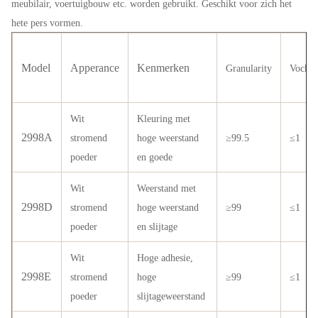
meubilair, voertuigbouw etc. worden gebruikt. Geschikt voor zich het
hete pers vormen.
Model
Apperance
Kenmerken
Granularity
Vochti
Wit
Kleuring met
2998A
stromend
hoge weerstand
≥99.5
≤1
poeder
en goede
Wit
Weerstand met
2998D
stromend
hoge weerstand
≥99
≤1
poeder
en slijtage
Wit
Hoge adhesie,
2998E
stromend
hoge
≥99
≤1
poeder
slijtageweerstand