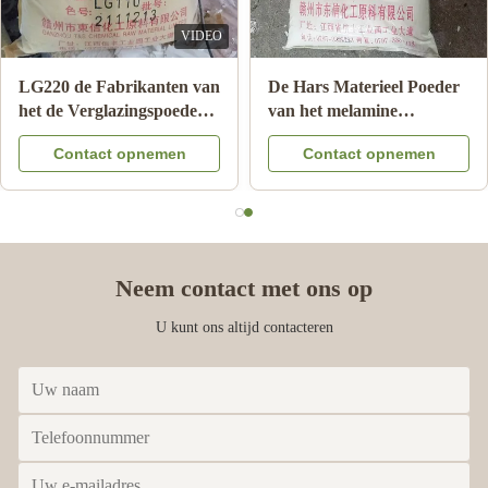
VIDEO
LG220 de Fabrikanten van
De Hars Materieel Poeder
het de Verglazingspoeder
van het melamine
van het melaminevaatwerk
Chemisch Afgietsel voor
Contact opnemen
Contact opnemen
voor het Glanzen HS van
Melaminevaatwerk die A5
de Melamineplaat Code
MMC vormen
39092000
Neem contact met ons op
U kunt ons altijd contacteren