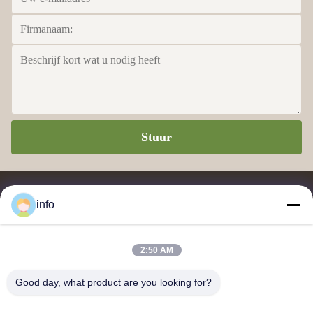
Stuur
info
2:50 AM
Leverancier en exporteur van melaminevormpoeder, melaminevormmassa,
ureumvormmassa, glaceerpoeder, melamineservies, melamineservies,
Good day, what product are you looking for?
melamineborden, melaminekeukengerei.