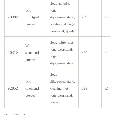
Hoge adhesie,
Wit
hoge
2998Z
Lichtgeel
slijtageweerstand,
≥99
≤1
poeder
isolatie met hoge
weerstand, goede
Hoog witte, met
Wit
hoge weerstand,
5031X
stromend
≥99
≤1
hoge
poeder
slijtageweerstand
Hoge
Wit
slijtageweerstand,
9285Z
stromend
kleuring met
≥99
≤1
poeder
hoge weerstand,
goede