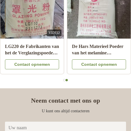
VIDEO
LG220 de Fabrikanten van
De Hars Materieel Poeder
het de Verglazingspoeder
van het melamine
van het melaminevaatwerk
Chemisch Afgietsel voor
Contact opnemen
Contact opnemen
voor het Glanzen HS van
Melaminevaatwerk die A5
de Melamineplaat Code
MMC vormen
39092000
Neem contact met ons op
U kunt ons altijd contacteren