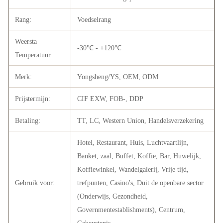
Rang:
Voedselrang
Weersta
-30℃ - +120℃
Temperatuur:
Merk:
Yongsheng/YS, OEM, ODM
Prijstermijn:
CIF EXW, FOB-, DDP
Betaling:
TT, LC, Western Union, Handelsverzekering
Hotel, Restaurant, Huis, Luchtvaartlijn,
Banket, zaal, Buffet, Koffie, Bar, Huwelijk,
Koffiewinkel, Wandelgalerij, Vrije tijd,
Gebruik voor:
trefpunten, Casino's, Duit de openbare sector
(Onderwijs, Gezondheid,
Governmentestablishments), Centrum,