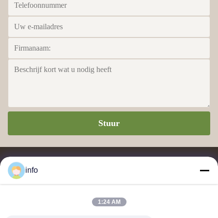
Stuur
info
1:24 AM
Leverancier en exporteur van melaminevormpoeder, melaminevormmassa,