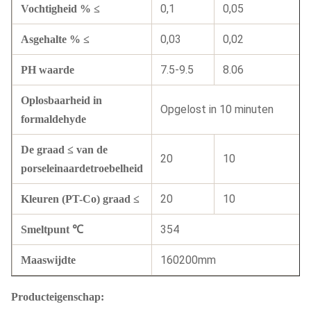
0,1
0,05
Vochtigheid % ≤
0,03
0,02
Asgehalte % ≤
7.5-9.5
8.06
PH waarde
Oplosbaarheid in
Opgelost in 10 minuten
formaldehyde
De graad ≤ van de
20
10
porseleinaardetroebelheid
20
10
Kleuren (PT-Co) graad ≤
354
Smeltpunt ℃
160200mm
Maaswijdte
Producteigenschap: