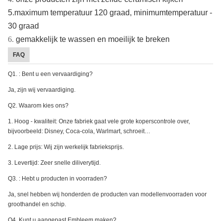
5.maximum temperatuur 120 graad, minimumtemperatuur -
30 graad
6.
gemakkelijk te wassen en moeilijk te breken
FAQ
Q1. : Bent u een vervaardiging?
Ja, zijn wij vervaardiging.
Q2. Waarom kies ons?
1. Hoog - kwaliteit: Onze fabriek gaat vele grote koperscontrole over,
bijvoorbeeld: Disney, Coca-cola, Warlmart, schroeit…
2. Lage prijs: Wij zijn werkelijk fabrieksprijs.
3. Levertijd: Zeer snelle diliverytijd.
Q3. : Hebt u producten in voorraden?
Ja, snel hebben wij honderden de producten van modellenvoorraden voor
groothandel en schip.
Q4. Kunt u aangepast Embleem maken?