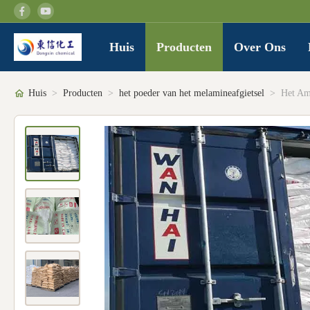
Huis
Producten
Over Ons
Huis
>
Producten
>
het poeder van het melamineafgietsel
>
Het Am