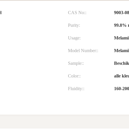
l
CAS No::
9003-08
Purity:
99.8% 
Usage:
Melami
Model Number::
Melami
Sample::
Beschi
Color::
alle kl
Fluidity::
160-20