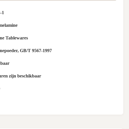
-1
melamine
ne Tablewares
nepoeder, GB/T 9567-1997
kbaar
euren zijn beschikbaar
0