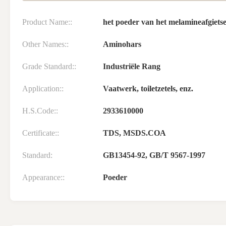
Product Name::
het poeder van het melamineafgietse
Other Names::
Aminohars
Grade Standard::
Industriële Rang
Application::
Vaatwerk, toiletzetels, enz.
H.S.Code::
2933610000
Certificate::
TDS, MSDS.COA
Standard:
GB13454-92, GB/T 9567-1997
Appearance::
Poeder