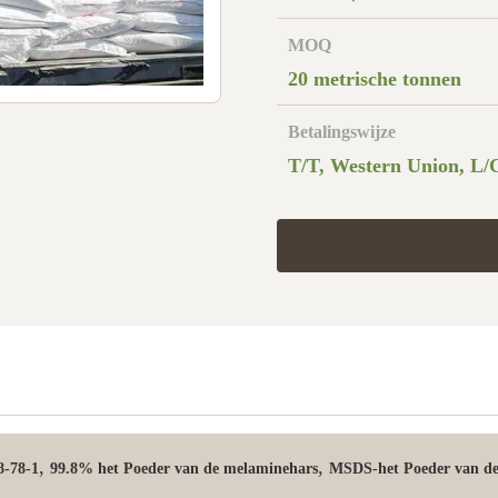
MOQ
20 metrische tonnen
Betalingswijze
T/T, Western Union, L/
,
,
8-78-1
99.8% het Poeder van de melaminehars
MSDS-het Poeder van d