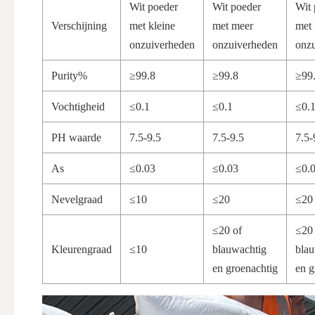
Wit poeder
Wit poeder
Wit 
Verschijning
met kleine
met meer
met 
onzuiverheden
onzuiverheden
onz
Purity%
≥99.8
≥99.8
≥99
Vochtigheid
≤0.1
≤0.1
≤0.
PH waarde
7.5-9.5
7.5-9.5
7.5-
As
≤0.03
≤0.03
≤0.
Nevelgraad
≤10
≤20
≤20
≤20 of
≤20 
Kleurengraad
≤10
blauwachtig
blau
en groenachtig
en g