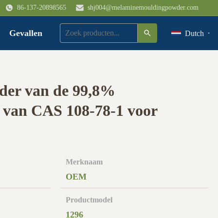
86-137-20898565
shj004@melaminemouldingpowder.com
Gevallen
Dutch
der van de 99,8%
 van CAS 108-78-1 voor
Merknaam
OEM
Productmodel
1296