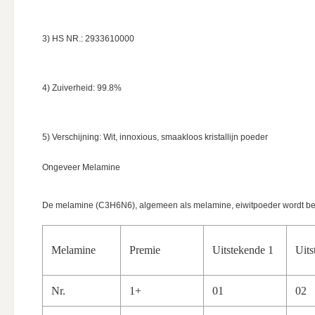
3) HS NR.: 2933610000
4) Zuiverheid: 99.8%
5) Verschijning: Wit, innoxious, smaakloos kristallijn poeder
Ongeveer Melamine
De melamine (C3H6N6), algemeen als melamine, eiwitpoeder wordt beke
Melamine
Premie
Uitstekende 1
Uits
Nr.
1+
01
02