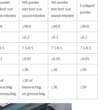
poeder
Wit poeder
Wit poeder
Lichtgeel
heel wat
met heel wat
met heel wat
poeder
uiverheden
onzuiverheden
onzuiverheden
.8
≥99.0
≤99.0
≤99.0
1
≤0.2
≥0.2
≥0.2
9.5
7.5-9.5
7.5-9.5
7.5-9.5
03
≤0.05
≥0.05
≥0.05
≤30
≥30
≥50
of
≤30 of
wachtig
blauwachtig
≥30
≥50
roenachtig
en groenachtig