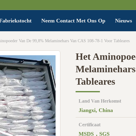
Fabriekstocht
Neem Contact Met Ons Op
Nieuws
inopoeder Van De 99,8% Melaminehars Van CAS 108-78-1 Voor Tableares
Het Aminopoe
Melaminehars
Tableares
Land Van Herkomst
Jiangxi, China
Certificaat
MSDS，SGS